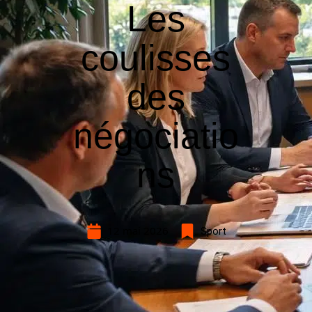
Les
coulisses
des
négociatio
ns
12 mai 2026
Sport