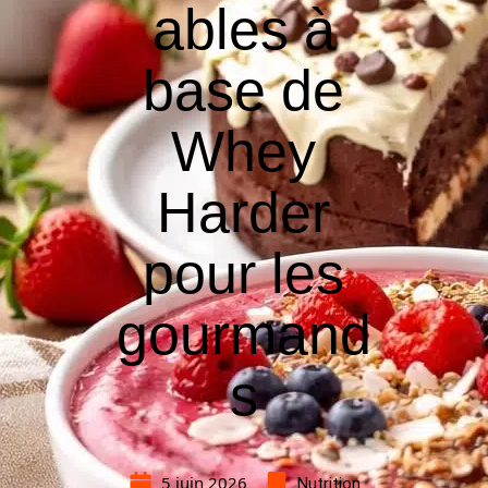
ables à
base de
Whey
Harder
pour les
gourmand
s
5 juin 2026
Nutrition