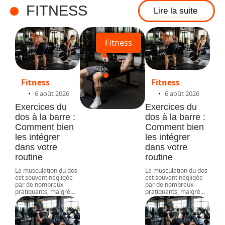
FITNESS
Lire la suite
nts
Fitness
4 AOÛT
2026
11 MIN
Fitness
Fitness
READ
6 août 2026
6 août 2026
Exercices du
Exercices du
dos à la barre :
dos à la barre :
Comment bien
Comment bien
les intégrer
les intégrer
dans votre
dans votre
routine
routine
La musculation du dos
La musculation du dos
est souvent négligée
est souvent négligée
par de nombreux
par de nombreux
pratiquants, malgré
…
pratiquants, malgré
…