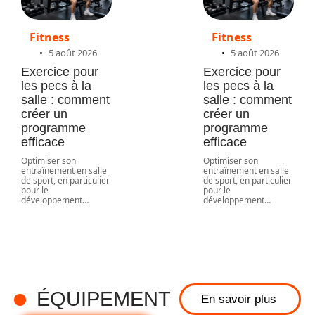
Fitness
Fitness
5 août 2026
5 août 2026
Exercice pour
Exercice pour
les pecs à la
les pecs à la
salle : comment
salle : comment
créer un
créer un
programme
programme
efficace
efficace
Optimiser son
Optimiser son
entraînement en salle
entraînement en salle
de sport, en particulier
de sport, en particulier
pour le
pour le
développement
…
développement
…
Comment
choisir votre
softboard
pour débuter
ÉQUIPEMENT
En savoir plus
et progresser