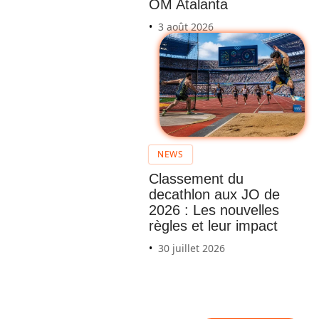
OM Atalanta
3 août 2026
NEWS
Dévelo
Classement du
ppé
decathlon aux JO de
2026 : Les nouvelles
couché
règles et leur impact
haltère
30 juillet 2026
: guide
pour
les
débuta