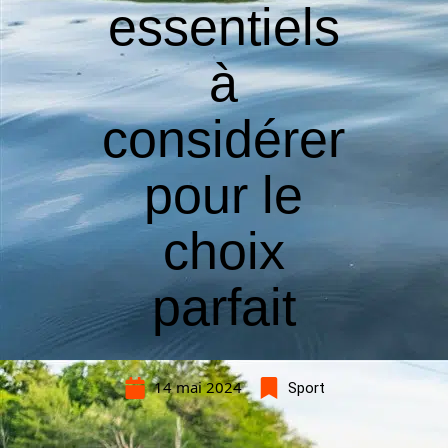
essentiels
à
considérer
pour le
choix
parfait
14 mai 2024
Sport