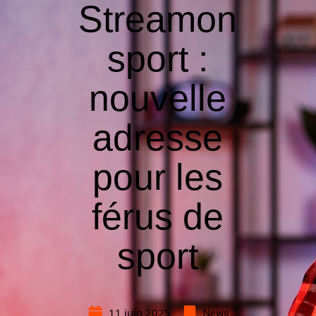
Streamon
sport :
nouvelle
adresse
pour les
férus de
sport
11 juin 2025
News