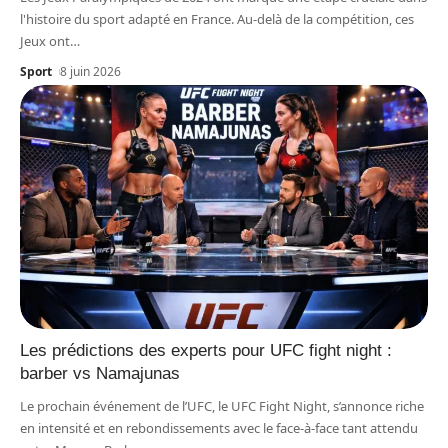
l'histoire du sport adapté en France. Au-delà de la compétition, ces
Jeux ont
…
Sport
8 juin 2026
Les prédictions des experts pour UFC fight night :
barber vs Namajunas
Le prochain événement de l’UFC, le UFC Fight Night, s’annonce riche
en intensité et en rebondissements avec le face-à-face tant attendu