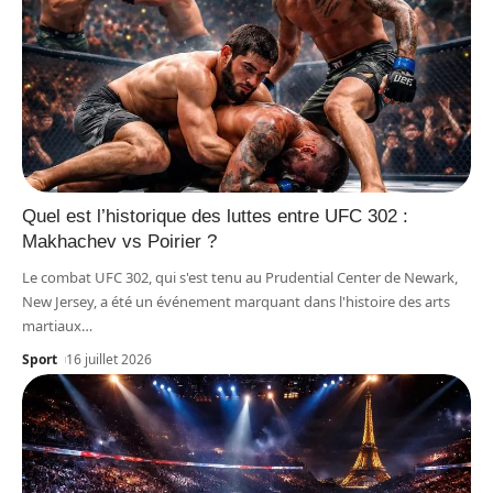
Quel est l’historique des luttes entre UFC 302 :
Makhachev vs Poirier ?
Le combat UFC 302, qui s'est tenu au Prudential Center de Newark,
New Jersey, a été un événement marquant dans l'histoire des arts
martiaux
…
Sport
16 juillet 2026