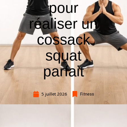
pour
réaliser un
cossack
squat
parfait
5 juillet 2026
Fitness