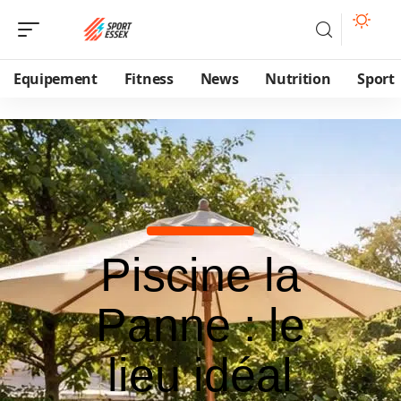
Equipement
Fitness
News
Nutrition
Sport
Piscine la
Panne : le
lieu idéal