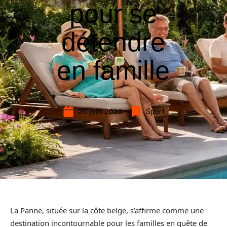
pour se
détendre
en famille
20 juin 2026
Sport
La Panne, située sur la côte belge, s’affirme comme une
destination incontournable pour les familles en quête de