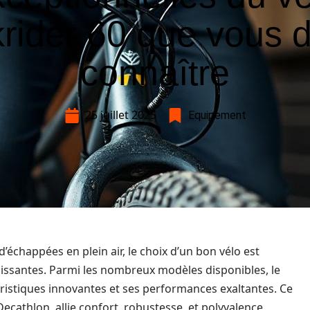
rider 60 que vous 
connaître
25 juillet 2025
Equipement
échappées en plein air, le choix d’un bon vélo est
hissantes. Parmi les nombreux modèles disponibles, le
éristiques innovantes et ses performances exaltantes. Ce
athlon, allie confort, robustesse, et polyvalence,