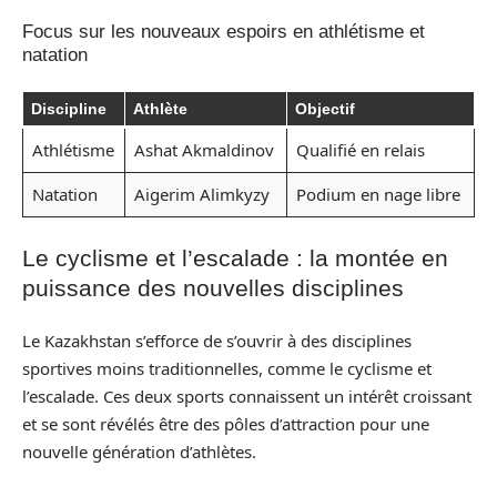
Focus sur les nouveaux espoirs en athlétisme et
natation
Discipline
Athlète
Objectif
Athlétisme
Ashat Akmaldinov
Qualifié en relais
Natation
Aigerim Alimkyzy
Podium en nage libre
Le cyclisme et l’escalade : la montée en
puissance des nouvelles disciplines
Le Kazakhstan s’efforce de s’ouvrir à des disciplines
sportives moins traditionnelles, comme le cyclisme et
l’escalade. Ces deux sports connaissent un intérêt croissant
et se sont révélés être des pôles d’attraction pour une
nouvelle génération d’athlètes.