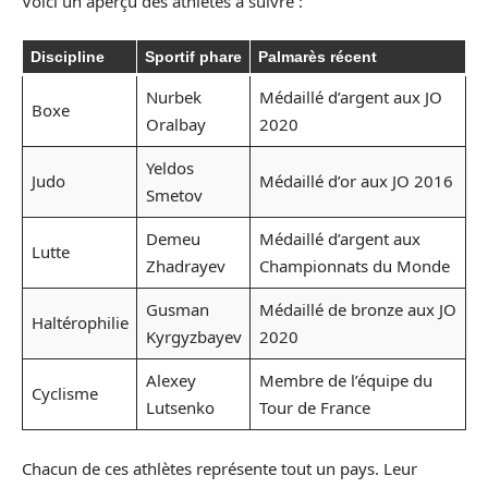
Voici un aperçu des athlètes à suivre :
Discipline
Sportif phare
Palmarès récent
Nurbek
Médaillé d’argent aux JO
Boxe
Oralbay
2020
Yeldos
Judo
Médaillé d’or aux JO 2016
Smetov
Demeu
Médaillé d’argent aux
Lutte
Zhadrayev
Championnats du Monde
Gusman
Médaillé de bronze aux JO
Haltérophilie
Kyrgyzbayev
2020
Alexey
Membre de l’équipe du
Cyclisme
Lutsenko
Tour de France
Chacun de ces athlètes représente tout un pays. Leur