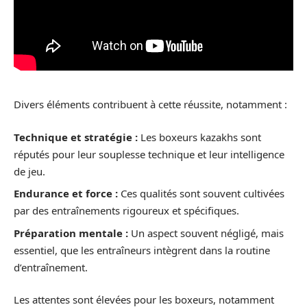
Divers éléments contribuent à cette réussite, notamment :
Technique et stratégie :
Les boxeurs kazakhs sont
réputés pour leur souplesse technique et leur intelligence
de jeu.
Endurance et force :
Ces qualités sont souvent cultivées
par des entraînements rigoureux et spécifiques.
Préparation mentale :
Un aspect souvent négligé, mais
essentiel, que les entraîneurs intègrent dans la routine
d’entraînement.
Les attentes sont élevées pour les boxeurs, notamment