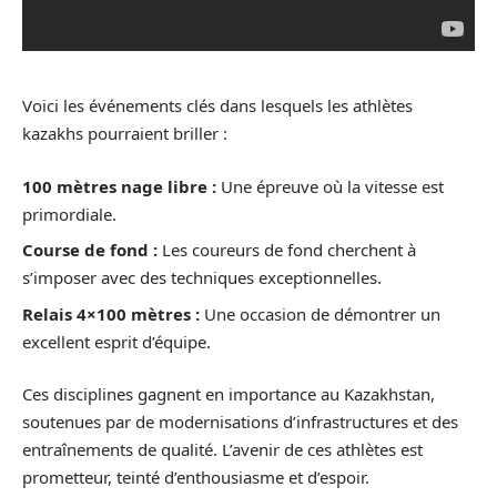
Voici les événements clés dans lesquels les athlètes
kazakhs pourraient briller :
100 mètres nage libre :
Une épreuve où la vitesse est
primordiale.
Course de fond :
Les coureurs de fond cherchent à
s’imposer avec des techniques exceptionnelles.
Relais 4×100 mètres :
Une occasion de démontrer un
excellent esprit d’équipe.
Ces disciplines gagnent en importance au Kazakhstan,
soutenues par de modernisations d’infrastructures et des
entraînements de qualité. L’avenir de ces athlètes est
prometteur, teinté d’enthousiasme et d’espoir.