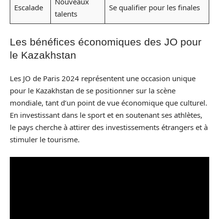
Nouveaux
Escalade
Se qualifier pour les finales
talents
Les bénéfices économiques des JO pour
le Kazakhstan
Les JO de Paris 2024 représentent une occasion unique
pour le Kazakhstan de se positionner sur la scène
mondiale, tant d’un point de vue économique que culturel.
En investissant dans le sport et en soutenant ses athlètes,
le pays cherche à attirer des investissements étrangers et à
stimuler le tourisme.