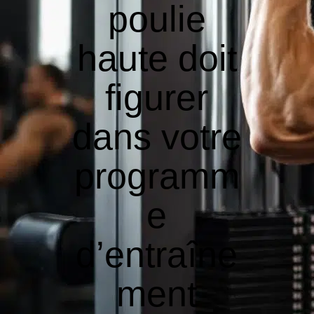
poulie
haute doit
figurer
dans votre
programm
e
d’entraîne
ment