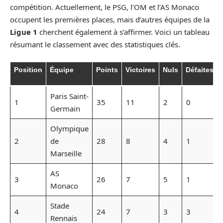
compétition. Actuellement, le PSG, l’OM et l’AS Monaco
occupent les premières places, mais d’autres équipes de la
Ligue 1
cherchent également à s’affirmer. Voici un tableau
résumant le classement avec des statistiques clés.
Position
Équipe
Points
Victoires
Nuls
Défaites
Paris Saint-
1
35
11
2
0
Germain
Olympique
2
de
28
8
4
1
Marseille
AS
3
26
7
5
1
Monaco
Stade
4
24
7
3
3
Rennais