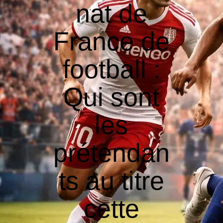
nat de
France de
football :
Qui sont
les
prétendan
ts au titre
cette