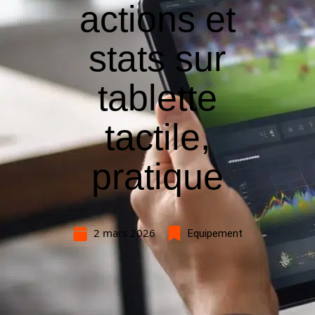
actions et
stats sur
tablette
tactile,
pratique
2 mars 2026
Equipement