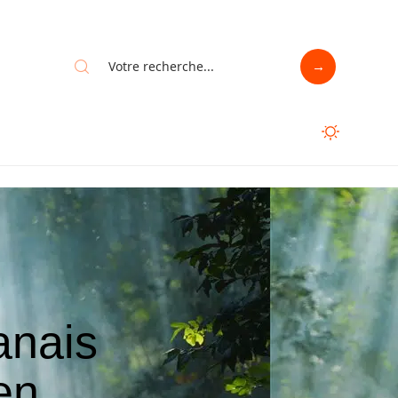
anais
 en