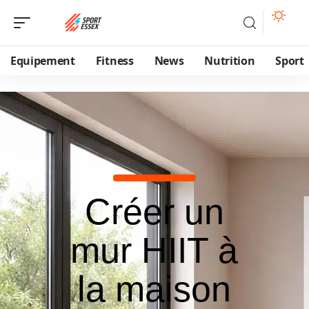
Equipement
Fitness
News
Nutrition
Sport
Créer un
mur HIIT à
la maison