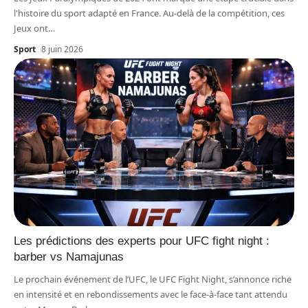
l'histoire du sport adapté en France. Au-delà de la compétition, ces
Jeux ont
…
Sport
8 juin 2026
Les prédictions des experts pour UFC fight night :
barber vs Namajunas
Le prochain événement de l’UFC, le UFC Fight Night, s’annonce riche
en intensité et en rebondissements avec le face-à-face tant attendu