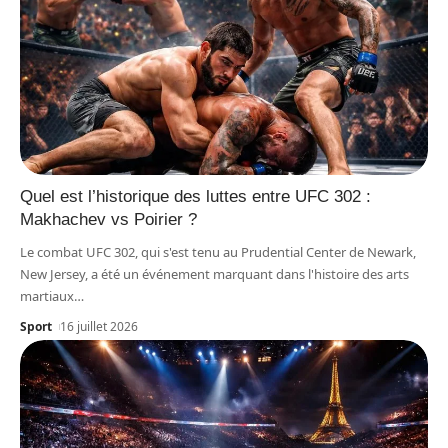
Quel est l’historique des luttes entre UFC 302 :
Makhachev vs Poirier ?
Le combat UFC 302, qui s'est tenu au Prudential Center de Newark,
New Jersey, a été un événement marquant dans l'histoire des arts
martiaux
…
Sport
16 juillet 2026