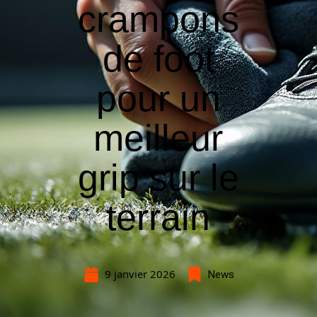
crampons
de foot
pour un
meilleur
grip sur le
terrain
9 janvier 2026
News