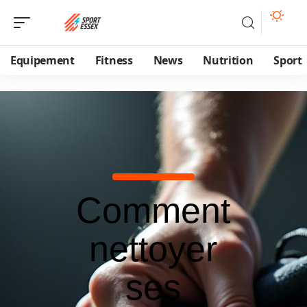
Equipement
Fitness
News
Nutrition
Sport
Comment
nettoyer
ses