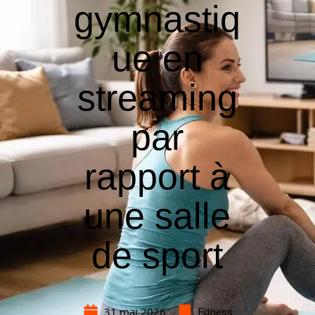
gymnastiq
ue en
streaming
par
rapport à
une salle
de sport
31 mai 2026
Fitness